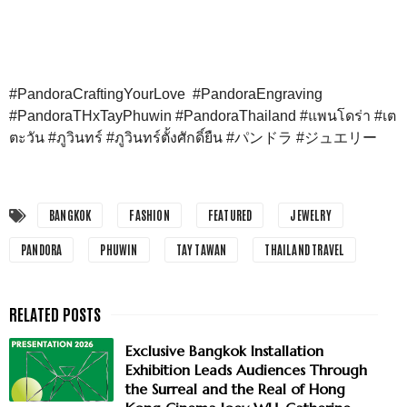
#PandoraCraftingYourLove #PandoraEngraving
#PandoraTHxTayPhuwin #PandoraThailand #แพนโดร่า #เต
ตะวัน #ภูวินทร์ #ภูวินทร์ตั้งศักดิ์ยืน #パンドラ #ジュエリー
BANGKOK
FASHION
FEATURED
JEWELRY
PANDORA
PHUWIN
TAY TAWAN
THAILAND TRAVEL
Exclusive Bangkok Installation
Exhibition Leads Audiences Through
the Surreal and the Real of Hong