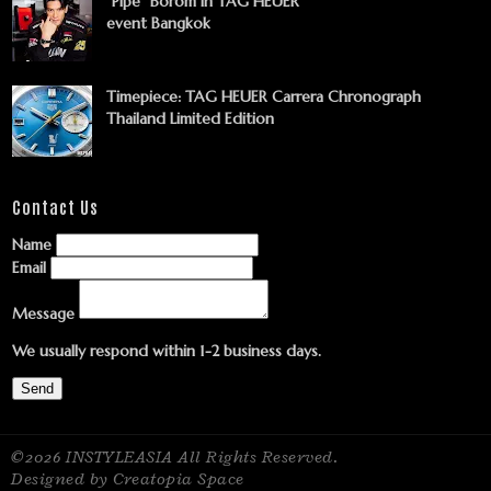
"Pipe" Borom in TAG HEUER
event Bangkok
Timepiece: TAG HEUER Carrera Chronograph
Thailand Limited Edition
Contact Us
Name
Email
Message
We usually respond within 1-2 business days.
Send
©2026 INSTYLEASIA All Rights Reserved.
Designed by Creatopia Space