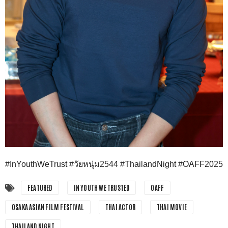
#InYouthWeTrust #วัยหนุ่ม2544 #ThailandNight #OAFF2025
FEATURED
IN YOUTH WE TRUSTED
OAFF
OSAKA ASIAN FILM FESTIVAL
THAI ACTOR
THAI MOVIE
THAILAND NIGHT