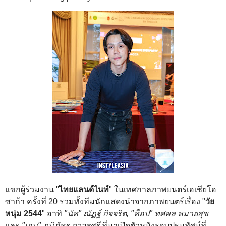
แขกผู้ร่วมงาน "
ไทยแลนด์ไนท์
" ในเทศกาลภาพยนตร์เอเชียโอ
ซาก้า ครั้งที่ 20 รวมทั้งทีมนักแสดงนำจากภาพยนตร์เรื่อง "
วัย
หนุ่ม 2544
" อาทิ
"นัท" ณัฏฐ์ กิจจริต, "ท็อป" ทศพล หมายสุข
และ
"เอม" ภูมิภัทร ถาวรศรี
ที่มาเปิดตัวหนังรอบปฐมทัศน์ที่