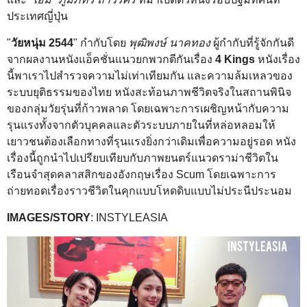
ประเทศญี่ปุ่น
"
วัยหนุ่ม 2544
" กำกับโดย
พุฒิพงษ์ นาคทอง
ผู้กำกับที่รู้จักกันดี
จากผลงานหนังแอ็คชั่นแนวยกพวกตีกันเรื่อง
4 Kings
หนังเรื่อง
นี้พาเราไปสำรวจความไม่เท่าเทียมกัน และความล้มเหลวของ
ระบบยุติธรรมของไทย หนังสะท้อนภาพชีวิตจริงในสถานพินิจ
ของกลุ่มวัยรุ่นที่ก้าวพลาด โดยเฉพาะการเผชิญหน้ากับความ
รุนแรงทั้งจากตัวบุคคลและตัวระบบภายในที่หล่อหลอมให้
เยาวชนต้องเลือกทางที่รุนแรงยิ่งกว่าเดิมเพื่อความอยู่รอด หนัง
เรื่องนี้ถูกนำไปเปรียบเทียบกับภาพยนตร์แนวดราม่าชีวิตใน
เรือนจำสุดคลาสสิกของอังกฤษเรื่อง Scum โดยเฉพาะการ
ถ่ายทอดเรื่องราวชีวิตในคุกแบบโหดดิบแบบไม่ประนีประนอม
IMAGES/STORY
: INSTYLEASIA