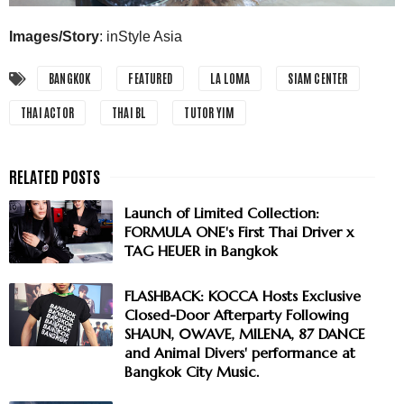
Images/Story
: inStyle Asia
BANGKOK
FEATURED
LA LOMA
SIAM CENTER
THAI ACTOR
THAI BL
TUTOR YIM
Launch of Limited Collection:
FORMULA ONE's First Thai Driver x
TAG HEUER in Bangkok
FLASHBACK: KOCCA Hosts Exclusive
Closed-Door Afterparty Following
SHAUN, 0WAVE, MILENA, 87 DANCE
and Animal Divers' performance at
Bangkok City Music.