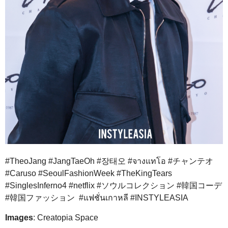
#TheoJang #JangTaeOh #장태오 #จางแทโอ #チャンテオ
#Caruso #SeoulFashionWeek #TheKingTears
#SinglesInferno4 #netflix #ソウルコレクション #韓国コーデ
#韓国ファッション #แฟชั่นเกาหลี #INSTYLEASIA
Images
: Creatopia Space