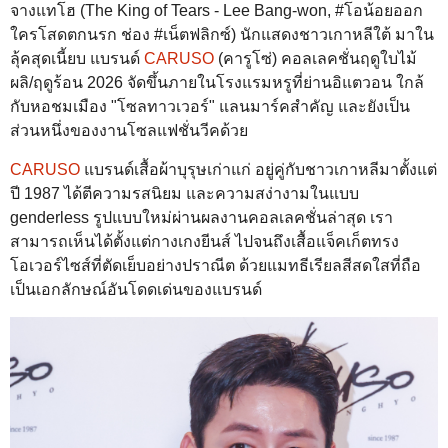
จางแทโฮ (The King of Tears - Lee Bang-won, #โอน้อยออก
ใครโสดตกนรก ช่อง #เน็ตฟลิกซ์) นักแสดงชาวเกาหลีใต้ มาใน
ลุ้คสุดเนี้ยบ แบรนด์
CARUSO
(คารูโซ่) คอลเลคชั่นฤดูใบไม้
ผลิ/ฤดูร้อน 2026 จัดขึ้นภายในโรงแรมหรูที่ย่านอิแตวอน ใกล้
กับหอชมเมือง "โซลทาวเวอร์" แลนมาร์คสำคัญ และยังเป็น
ส่วนหนึ่งของงานโซลแฟชั่นวีคด้วย
CARUSO
แบรนด์เสื้อผ้าบุรุษเก่าแก่ อยู่คู่กับชาวเกาหลีมาตั้งแต่
ปี 1987 ได้ตีความรสนิยม และความสง่างามในแบบ
genderless รูปแบบใหม่ผ่านผลงานคอลเลคชั่นล่าสุด เรา
สามารถเห็นได้ตั้งแต่กางเกงยีนส์ ไปจนถึงเสื้อแจ็คเก็ตทรง
โอเวอร์ไซส์ที่ตัดเย็บอย่างปราณีต ด้วยแมทธีเรียลสีสดใสที่ถือ
เป็นเอกลักษณ์อันโดดเด่นของแบรนด์