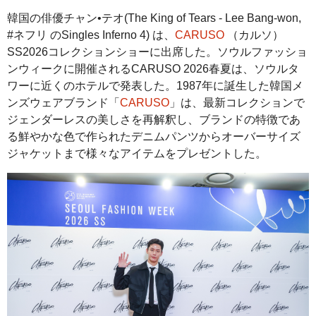
韓国の俳優チャン•テオ(The King of Tears - Lee Bang-won,
#ネフリ のSingles Inferno 4) は、
CARUSO
（カルソ）
SS2026コレクションショーに出席した。ソウルファッショ
ンウィークに開催されるCARUSO 2026春夏は、ソウルタ
ワーに近くのホテルで発表した。1987年に誕生した韓国メ
ンズウェアブランド「
CARUSO
」は、最新コレクションで
ジェンダーレスの美しさを再解釈し、ブランドの特徴であ
る鮮やかな色で作られたデニムパンツからオーバーサイズ
ジャケットまで様々なアイテムをプレゼントした。