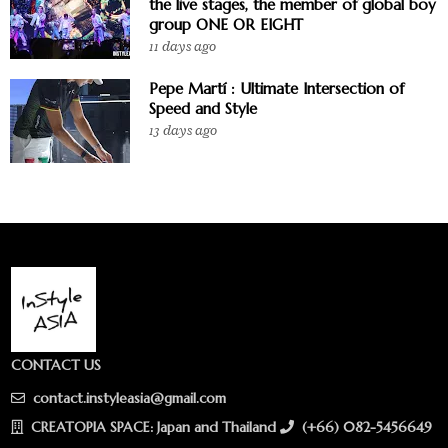
the live stages, the member of global boy
group ONE OR EIGHT
11 days ago
Pepe Martí : Ultimate Intersection of
Speed and Style
13 days ago
CONTACT US
contact.instyleasia@gmail.com
CREATOPIA SPACE: Japan and Thailand
(+66) 082-5456649