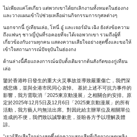
ไม่เพียงแค่โตเกียว แต่พวกเขาได้ยกเลิกงานทั้งหมดในฮ่องกง
และวางแผนเข้าไปช่วยเหลือผ่านกิจกรรมการกุศลต่างๆ
นอกจากนี้ กู่เทียนเล่อ, โทนี่ อู๋ และเจอร์มัน เฉิง ยังส่งข้อความ
ถึงแฟนๆ ชาวญี่ปุ่นที่รอคอยที่จะได้เจอพวกเขา รวมถึงผู้ที่
เกี่ยวข้องกับงานทุกคน แสดงความเสียใจอย่างสุดซึ้งและขอให้
เข้าใจสถานการณ์ปัจจุบันในฮ่องกง
ด้านล่างนี้คือแถลงการณ์ฉบับดั้งเดิมจากต้นสังกัดของกู่เทียน
เล่อ
鑒於香港昨日發生的重大火災事故並導致嚴重傷亡，我們深
感悲痛，並與全港市民同心哀悼。 基於上述不可抗力事件的
影響，我方需取消「2025東京動漫展」之相關合約安排。原
定於2025年12月5日及12月6日「2025東京動漫展」的所有
活動，我方藝人均無法出席。對因此給主辦單位及相關單位
造成的不便，我們致以誠摯歉意，並盼各方予以理解及體
諒。
"เรารู้สึกเสียใจอย่างสุดซึ้งต่อความสูญเสียที่เกิดจากเหตุเพลิง