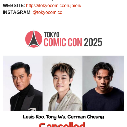
WEBSITE
:
https://tokyocomiccon.jp/en/
INSTAGRAM
:
@tokyocomicc