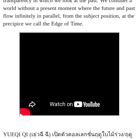
transparency in which we look at the past. We consider a
world without a present moment where the future and past
flow infinitely in parallel, from the subject position, at the
precipice we call the Edge of Time.
YUEQI QI (เย่วฉี ฉี) เปิดตัวคอลเลกชั่นฤดูใบไม้ร่วง/ฤดู