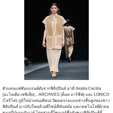
ตัวแทนแฟชั่นแบรนด์ดังจากฟิลิปปินส์ อาทิ Alodia Cecilia
(อะโลเดีย เซซิเลีย) , .ARCHIVES (ด็อด อาร์ชีฟ) และ LORICO
(โลริโค่) ภูมิใจนำเสนอศิลปะวัฒนธรรมแบบช่างชั้นสูงของชาว
ฟิลิปปินส์ มาปรับใหม่ด้วยดีไซน์ที่ทันสมัย และเทคโนโลยีผ้าทอ
ของญี่ปุ่นบนรันเวย์ โดยสามดีไซเนอร์ชื่อดังชาวฟิลิปปินส์ที่