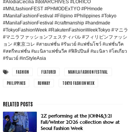
#AlodiaCecilia #dotARCHIVES #LORICO
#MNLfashionFEST #PHMODExTYO #PHmode
#ManilaFashionFestival #Filipino #Philippines #Tokyo
#ManilaFashionFestival #craftmanship #handmade
#TokyoFashionWeek #RakutenFashionWeekTokyo #マニラ
#マニラファッションフェスティバル #フィリピンファッシ
ョン #東京コレ #สายแฟชั่น #รันเวย์ #แฟชั่นโชว์ #แฟชั่นวีค
#สตรีทแฟชั่น #มะนิลาแฟชั่นวีค #ฟิลิปปินส์ #มะนิลา #โตเกียว
#รันเวย์ #inStyleAsia
FASHION
FEATURED
MANILA FASHION FESTIVAL
PHILIPPINES
RUNWAY
TOKYO FASHION WEEK
2Z performing at the JOHN&3:21
Fall/Winter 2026 collection show at
Seoul Fashion Week