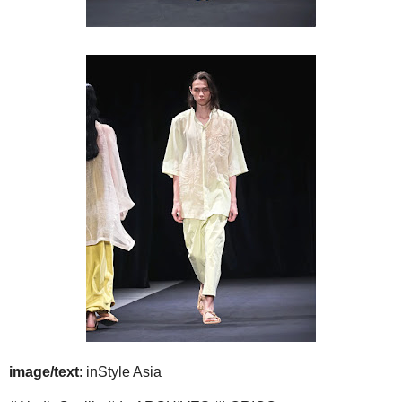
image/text
: inStyle Asia