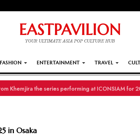
EASTPAVILION
YOUR ULTIMATE ASIA POP CULTURE HUB
FASHION
ENTERTAINMENT
TRAVEL
CUL
ards winners
5 in Osaka