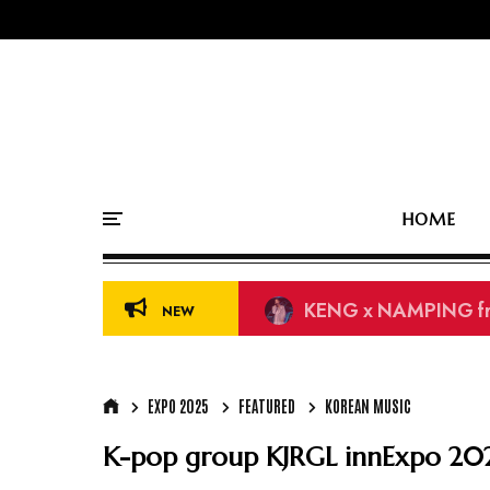
HOME
39th Golden Disc Aw
NEW
EXPO 2025
FEATURED
KOREAN MUSIC
K-pop group KJRGL innExpo 202