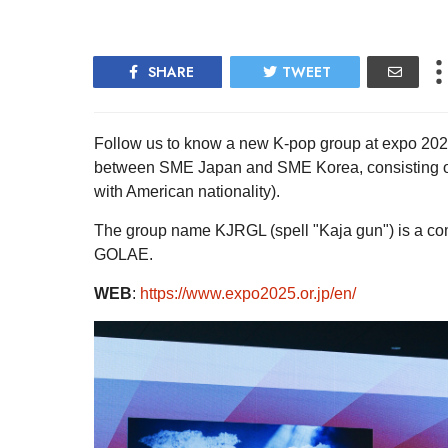
SHARE
TWEET
Follow us to know a new K-pop group at expo 2025
between SME Japan and SME Korea, consisting o
with American nationality).
The group name KJRGL (spell "Kaja gun") is a c
GOLAE.
WEB
:
https://www.expo2025.or.jp/en/