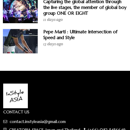
Capturing the global attention through
the live stages, the member of global boy
group ONE OR EIGHT
11 days ago
Pepe Martí : Ultimate Intersection of
Speed and Style
13 days ago
CONTACT US
contact.instyleasia@gmail.com
CREATOPIA SPACE: Japan and Thailand
(+66) 082-5456649