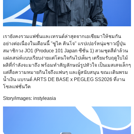
เรายังคงรวมแฟชั่นและเทรนด์ล่าสุดจากเอเชียมาให้ชมกัน
อย่างต่อเนื่องในเดือนนี้ "ซูไค คินโจ" แรปเปอร์หนุ่มชาวญี่ปุ่น
สมาชิกวง JO1 (Produce 101 Japan ซีซั่น 1) สวมชุดสีดำล้วน
แฝงเสน่ห์แบบเรียบง่ายแต่โดนใจกันไปเต็มๆ เตรียมรับฤดูใบไม้
ผลิที่กำลังจะมาถึง พร้อมทำสัญลักษณ์รูปหัวใจ เป็นเมสเสจเล็กๆ
แต่สื่อความหมายกินใจถึงแฟนๆ และผู้สนับสนุน ขณะเดินพรม
น้ำเงิน แบรนด์ ARTS DE BASE x PEGLEG SS2026 ที่งาน
โซลแฟชั่นวีค
Story/images: instyleasia