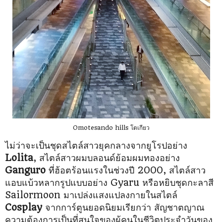
Omotesando hills โตเกียว
ไม่ว่าจะเป็นชุดสไตล์สาวยุคกลางจากยูโรปอย่าง
Lolita
, สไตล์สาวผมบลอนด์ย้อมผมทอง
อย่าง
Ganguro
ที่ฮ้อตร้อนแรงในช่วงปี 2000, สไตล์สาว
แอบแบ้วหลากรูปแบบอย่าง
Gyaru หรือหยิบชุดกะลาสี
Sailormoon มาเปล่งแสงแปลงกายในสไตล์
Cosplay
จาก
การ์ตูนยอดนิยมเรียกว่า สัญชาตญาณ
ความต้องการเป็นที่สนใจของผู้คนในชีวิตประจำวัน
ของ