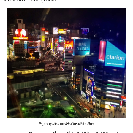
ชิบูย่า ศูนย์รวมแฟชั่นวัยรุ่นที่โตเกียว