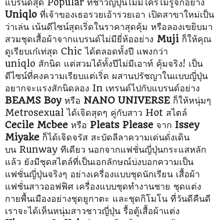
แบรนด์สุด Popular ที่ชาวญี่ปุ่นไม่มีใครไม่รู้จักอย่าง
Uniqlo
ที่เจ้าของเธอรวยเอ้ารวยเอา
เปิดสาขาใหม่เป็น
ว่าเล่น เน้นดีไซน์สุดเริ่ดในราคาสุดคุ้ม หรือลองเขยิบมา
สวมชุดเสื้อผ้า
จากแบรนด์ไม่มียี่ห้ออย่าง
Muji
ก็ให้คุณ
ดูเรียบเก๋เท่สุด Chic ได้ตลอดทั้งปี แพงกว่า
uniqlo สักนิด แต่สวมได้ทั้งปีไม่มีเอาท์ คุ้มจริง! เป็น
ดีไซน์ที่คงความเรียบแต่เริ่ด ผสาน
ปรัชญาในแบบญี่ปุ่น
อยากจะแรงสักนิดลอง In เทรนด์ไปกับแบรนด์อย่าง
BEAMS Boy
หรือ
NANO UNIVERSE
ก็ให้หนุ่มๆ
Metrosexual ได้เจิดสุดๆ คู่กับสาว Hot สไตล์
Cecile Mcbee
หรือ
Pleats
Please
จาก
Issey
Miyake
ก็ได้เจิดจรัส สะบัดลีลา
ความเด่นดั่งเดิน
บน Runway ทีเดียว
นอกจากแฟชั่นญี่ปุ่นกระแสหลัก
แล้ว ยังมีชุดสไตล์ที่เป็นเอกลักษณ์บ่งบอกความเป็น
แฟชั่นญี่ปุ่นจริงๆ อย่างเครื่องแบบชุดนักเรียน เสื้อผ้า
แฟชั่นสาวออฟฟิศ เครื่องแบบ
ชุดทำงานชาย ชุดแต่ง
กายพื้นเมืองอย่างชุดยูกาตะ และชุดกิโมโน ที่วันดีคืนดี
เราจะ
ได้เห็นหนุ่มสาวชาวญี่ปุ่น รื้อตู้เสื้อผ้าแต่ง