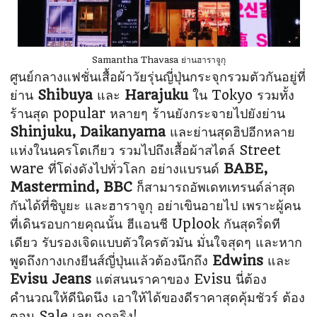
Samantha Thavasa ย่านฮาราจูกุ
ศูนย์กลางแฟชั่นเสื้อผ้าวัยรุ่นญี่ปุ่นกระจุกรวมตัวกันอยู่ที่
ย่าน
Shibuya
และ
Harajuku
ใน
Tokyo รวมทั้ง
ร้านสุด popular หลายๆ ร้านยังกระจายไปยังย่าน
Shinjuku, Daikanyama
และย่านสุดฮิปอีกหลาย
แห่งในนครโตเกียว รวมไปถึงเสื้อผ้าสไตล์ Street
ware ที่โด่งดังไป
ทั่วโลก อย่างแบรนด์
BABE,
Mastermind, BBC
ก็สามารถอัพเดทเทรนด์ล่าสุด
กันได้ที่
ชิบูยะ และฮาราจูกุ อย่าเขินอายไป เพราะผู้คน
ที่เดินรอบกายคุณนั้น ฮีแอนชี Uplook กัน
สุดริ่ดที
เดียว รับรองเจิดแบบตัวใครตัวมัน มั่นใจสุดๆ และหาก
พูดถึงกางเกงยีนส์ญี่ปุ่นแล้ว
ต้องนึกถึง
Edwins
และ
Evisu Jeans
แต่สนนราคาของ Evisu นี่ต้อง
คำนวณให้ดีนิดนึง
เอาให้ได้ของดีราคาสุดคุ้มชัวร์ ต้อง
ตอน Sale เลย ถูกจริง!