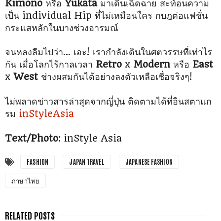
Kimono
หรือ
Yukata
มาเดินเฉิดฉาย
สะท้อนความ
เป็น individual Hip ที่ไม่เหมือนใคร กบฎต่อแฟชั่น
กระแสหลักในบางช่วง
อารมณ์
จนหลงลืมไปว่า... เอะ! เรากำลังเดินในศตวรรษที่เท่าไร
กัน
เมื่อโลกไร้กาลเวลา
Retro
x
Modern
หรือ
East
x
West
ช่างผสมกันได้อย่างลงตัว
เหลือเชื่อจริงๆ!
ไม่พลาดข่าวสารล่าสุดจากญี่ปุ่น ติดตามได้ที่อินสตาแก
รม
inStyleAsia
Text/Photo
: inStyle Asia
FASHION
JAPAN TRAVEL
JAPANESE FASHION
ภาษาไทย