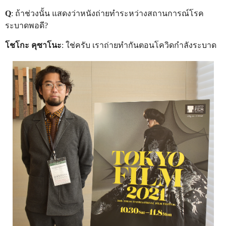
Q
: ถ้าช่วงนั้น แสดงว่าหนังถ่ายทำระหว่างสถานการณ์โรค
ระบาดพอดี?
โชโกะ คุซาโนะ
: ใช่ครับ เราถ่ายทำกันตอนโควิดกำลังระบาด