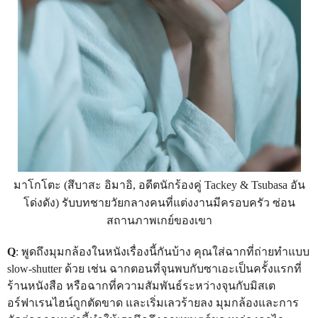
มาโกโตะ (สึบาสะ อิมาอิ, อดีตนักร้องคู่ Tackey & Tsubasa อัน
โด่งดัง) รับบทชายวัยกลางคนที่แต่งงานมีครอบครัว ซ่อน
สถานภาพเกย์ของเขา
Q
: พูดถึงมุมกล้องในหนังเรื่องนี้กันบ้าง คุณใส่ฉากที่ถ่ายทำแบบ
slow-shutter ด้วย เช่น ฉากตอนที่จุนพบกับซาเอะเป็นครั้งแรกที่
ร้านหนังสือ หรือฉากที่ความสัมพันธ์ระหว่างจุนกับมิสเต
อร์ฟาเรนไฮน์ถูกตัดขาด และเริ่มเลวร้ายลง มุมกล้องและการ