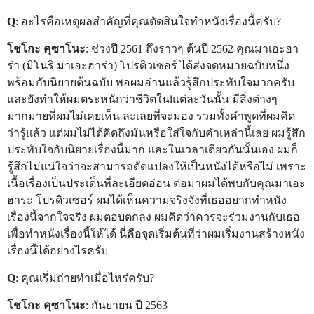
Q
: อะไรคือเหตุผลสำคัญที่คุณตัดสินใจทำหนังเรื่องนี้ครับ?
โชโกะ คุซาโนะ
: ช่วงปี 2561 ถึงราวๆ ต้นปี 2562 คุณมาเอะฮา
ร่า (มิโนริ มาเอะฮาร่า) โปรดิวเซอร์ ได้ส่งจดหมายฉบับหนึ่ง
พร้อมกับนิยายต้นฉบับ พอผมอ่านแล้วรู้สึกประทับใจมากครับ
และยังทำให้ผมตระหนักว่าชีวิตในiแต่ละวันนั้น มีสิ่งต่างๆ
มากมายที่ผมไม่เคยเห็น ละเลยที่จะมอง รวมทั้งคำพูดที่ผมคิด
ว่ารู้แล้ว แต่ผมไม่ได้คิดถึงมันหรือใส่ใจกับคำเหล่านี้เลย ผมรู้สึก
ประทับใจกับนิยายเรื่องนี้มาก และในเวลาเดียวกันนั้นเอง ผมก็
รู้สึกไม่แน่ใจว่าจะสามารถดัดแปลงให้เป็นหนังได้หรือไม่ เพราะ
เนื้อเรื่องเป็นประเด็นที่ละเอียดอ่อน ต่อมาผมได้พบกับคุณมาเอะ
ฮาระ โปรดิวเซอร์ ผมได้เห็นความจริงจังที่เธออยากทำหนัง
เรื่องนี้จากใจจริง ผมตอบตกลง ผมคิดว่าควรจะร่วมงานกับเธอ
เพื่อทำหนังเรื่องนี้ให้ได้ นี่คือจุดเริ่มต้นที่ว่าผมเริ่มงานสร้างหนัง
เรื่องนี้ได้อย่างไรครับ
Q
: คุณเริ่มถ่ายทำเมื่อไหร่ครับ?
โชโกะ คุซาโนะ
: กันยายน ปี 2563