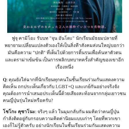
ฟูจุ คามิโอะ รับบท "จุน อันโดะ" นักเรียนมัธยมปลายที่
พยายามเปลี่ยนแปลงตัวเองให้เป็นสิ่งทีาสังคมส่งนใหญ่บอกว่า
มันคือความ "ปกติ" ที่เต็มไปด้วยการดิ้นรนเพื่อค้นหาตัวตน
และดราม่าเข้มข้น เป็นการพลิกบทบาทครั้งสำคัญของเขาอีก
เรื่องหนึ่ง
Q
: คุณยังใส่ฉากที่นักเรียนทุกคนในชั้นเรียนร่วมกันแสดงความ
คิดเห็น ถกประเด็นเกี่ยวกับ LGBT+Q และเกย์กันอย่างจริงจัง
คุณต้องการนำเสนอประเด็นนี้ด้วยเสียงสะท้อนจากกลุ่มเยาวชน
คนญี่ปุ่นรุ่นใหม่หรือครับ?
โชโกะ คุซาโนะ
: จริงๆ แล้ว ในมุมกลับกัน ผมคิดว่าคนญี่ปุ่น
กำลังติดอยู่กับกรอบความคิดค่านิยมแบบเก่าๆ โดยที่พวกเขา
เองก็ไม่รู้ตัวครับ อย่างนักเรียนในชั้นเรียนร่วมกันแสดงความ