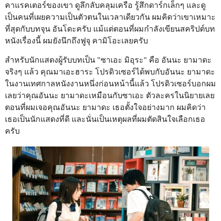
คาแรคเตอร์ของเขา ดูลึกลับคลุมเครือ รู้สึกดาร์กเล็กๆ และดู
เป็นคนที่เผยความเป็นตัวตนในเวลาเดียวกัน ผมคิดว่าเขาเหมาะ
ที่สุดกับบทจุน อันโดะครับ แม้แต่ตอนที่ผมกำลังเขียนสคริปต์บท
หนังเรื่องนี้ ผมยังนึกถึงฟูจุ คามิโอะเลยครับ
สำหรับนักแสดงผู้รับบทเป็น "ซาเอะ มิอุระ" คือ อันนะ ยามาดะ
จริงๆ แล้ว คุณมาเอะฮาระ โปรดิวเซอร์ได้พบกับอันนะ ยามาดะ
ในงานเทศกาลหนังงานหนึ่งก่อนหน้านี้แล้ว โปรดิวเซอร์บอกผม
เลยว่าคุณอันนะ ยามาดะเหมือนกับซาเอะ ตัวละครในนิยายเลย
ตอนที่ผมเจอคุณอันนะ ยามาดะ เธอตั้งใจอย่างมาก ผมคิดว่า
เธอเป็นนักแสดงที่ดี และนั่นเป็นเหตุผลที่ผมตัดสินใจเลือกเธอ
ครับ