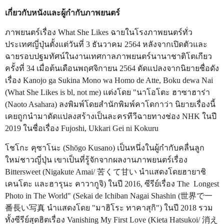
เกี่ยวกับหนังและผู้กำกับภาพยนตร์
ภาพยนตร์เรื่อง What She Likes ฉายในโรงภาพยนตร์ทั่ว
ประเทศญี่ปุ่นตั้งแต่วันที่ 3 ธันวาคม 2564 หลังจากเปิดตัวและ
ฉายรอบปฐมทัศน์ในงานเทศกาลภาพยนตร์นานาชาติโตเกียว
ครั้งที่ 34 เมื่อต้นเดือนพฤศจิกายน 2564 ดัดแปลงจากนิยายชื่อดัง
เรื่อง Kanojo ga Sukina Mono wa Homo de Atte, Boku dewa Nai
(What She Likes is bl, not me) แต่งโดย "นาโอโตะ ฮาซาฮาร่า
(Naoto Asahara) ลงพิมพ์โดยสำนักพิมพ์คาโดกาว่า นิยายเรื่องนี้
เคยถูกนำมาดัดแปลงสร้างเป็นละครทีวีฉายทางช่อง NHK ในปี
2019 ในชื่อเรื่อง Fujoshi, Ukkari Gei ni Kokuru
โชโกะ คุซาโนะ (Shōgo Kusano) เป็นหนึ่งในผู้กำกับคลื่นลูก
ใหม่ชาวญี่ปุ่น เขาเป็นที่รู้จักจากผลงานภาพยนตร์เรื่อง
Bittersweet (Nigakute Amai/ 苦くて甘い นำแสดงโดยฮายาชิ
เคนโตะ และฮารุนะ คาวากูจิ) ในปี 2016, ซีรีย์เรื่อง The Longest
Photo in The World" (Sekai de Ichiban Nagai Shashin (世界で一
番長い写真 นำแสดงโดย "มาฮิโระ ทาคาสุกิ") ในปี 2018 รวม
ทั้งซีรีย์สุดฮิตเรื่อง Vanishing My First Love (Kieta Hatsukoi/ 消え