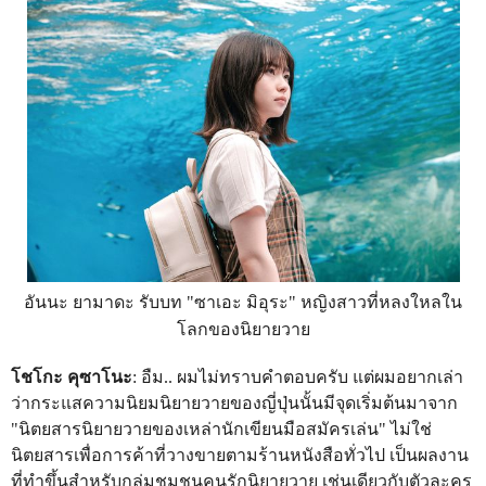
อันนะ ยามาดะ รับบท "ซาเอะ มิอุระ" หญิงสาวที่หลงใหลใน
โลกของนิยายวาย
โชโกะ คุซาโนะ
: อืม.. ผมไม่ทราบคำตอบครับ แต่ผมอยากเล่า
ว่ากระแสความนิยมนิยายวายของญี่ปุ่นนั้นมีจุดเริ่มต้นมาจาก
"นิตยสารนิยายวายของเหล่านักเขียนมือสมัครเล่น" ไม่ใช่
นิตยสารเพื่อการค้าที่วางขายตามร้านหนังสือทั่วไป เป็นผลงาน
ที่ทำขึ้นสำหรับกลุ่มชุมชนคนรักนิยายวาย เช่นเดียวกับตัวละคร