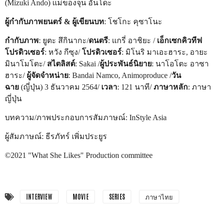
(Mizuki Ando) แม่ของจุน อันโดะ
ผู้กำกับภาพยนตร์ & ผู้เขียนบท
: โชโกะ คุซาโนะ
กำกับภาพ
: ยูตะ สึกินากะ/
ดนตรี
: แกรี่ อาชิยะ /
เอ็กเซกคิวทีฟ
โปรดิวเซอร์
: หวัง กีซุง/
โปรดิวเซอร์
: มิโนริ มาเอะฮาระ, อายะ
มินาโมโตะ/
สไตลิสต์
: Sakai /
ผู้ประพันธ์นิยาย
: นาโอโตะ อาซา
ฮาระ/
ผู้จัดจำหน่าย
: Bandai Namco, Animoproduce /
วัน
ฉาย
(ญี่ปุ่น) 3 ธันวาคม 2564/
เวลา
: 121 นาที/
ภาษาหลัก
: ภาษา
ญี่ปุ่น
บทความ/ภาพประกอบการสัมภาษณ์: InStyle Asia
ผู้สัมภาษณ์: ธีรภัทร์ เพิ่มประยูร
©2021 "What She Likes" Production committee
INTERVIEW
MOVIE
SERIES
ภาษาไทย