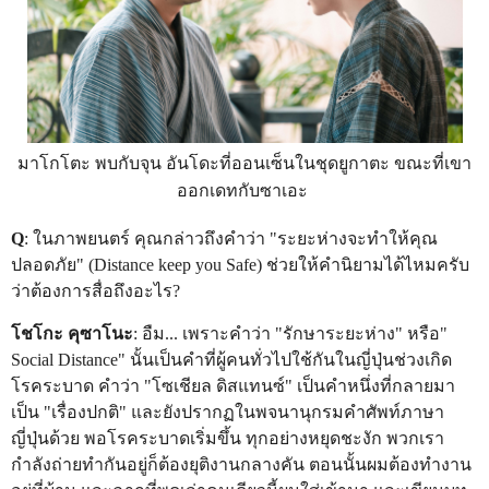
มาโกโตะ พบกับจุน อันโดะที่ออนเซ็นในชุดยูกาตะ ขณะที่เขา
ออกเดทกับซาเอะ
Q
: ในภาพยนตร์ คุณกล่าวถึงคำว่า "ระยะห่างจะทำให้คุณ
ปลอดภัย" (Distance keep you Safe) ช่วยให้คำนิยามได้ไหมครับ
ว่าต้องการสื่อถึงอะไร?
โชโกะ คุซาโนะ
: อืม... เพราะคำว่า "รักษาระยะห่าง" หรือ"
Social Distance" นั้นเป็นคำที่ผู้คนทั่วไปใช้กันในญี่ปุ่นช่วงเกิด
โรคระบาด คำว่า "โซเชียล ดิสแทนซ์" เป็นคำหนึ่งที่กลายมา
เป็น "เรื่องปกติ" และยังปรากฏในพจนานุกรมคำศัพท์ภาษา
ญี่ปุ่นด้วย พอโรคระบาดเริ่มขึ้น ทุกอย่างหยุดชะงัก พวกเรา
กำลังถ่ายทำกันอยู่ก็ต้องยุติงานกลางคัน ตอนนั้นผมต้องทำงาน