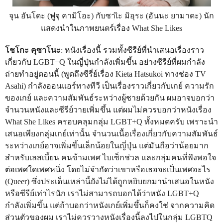
จุน อันโดะ (ฟูจุ คามิโอะ) กับซาเิะ มิอุระ (อันนะ ยามาดะ) นัก
แสดงนำในภาพยนตร์เรื่อง What She Likes
โชโกะ คุซาโนะ
: หนังเรื่องนี้ รวมทั้งซีรีย์ที่นำเสนอเรื่องราว
เกี่ยวกับ LGBT+Q ในญี่ปุ่นกำลังเพิ่มขึ้น อย่างซีรีย์ที่ผมกำลัง
ถ่ายทำอยู่ตอนนี้ (พูดถึงซีรี่ย์เรื่อง Kieta Hatsukoi ทางช่อง TV
Asahi) กำลังออนแอร์ทางทีวี เป็นเรื่องราวเกี่ยวกับเกย์ ความรัก
ของเกย์ และความสัมพันธ์ระหว่างผู้ชายด้วยกัน ผมอาจบอกว่า
จำนวนหนังและซีรีย์วายเพิ่มขึ้น แต่ผมไม่ควรบอกว่าหนังเรื่อง
What She Likes ครอบคลุมกลุ่ม LGBT+Q ทั้งหมดครับ เพราะนำ
เสนอเพียงกลุ่มเกย์เท่านั้น จำนวนเนื้อเรื่องเกี่ยวกับความสัมพันธ์
ระหว่างเกย์อาจเพิ่มขึ้นเล็กน้อยในญี่ปุ่น แต่มันถือว่าน้อยมาก
สำหรับเลสเบี้ยน คนข้ามเพศ ไบเซ็กช่วล และกลุ่มคนที่พึงพอใจ
ต่อเพศใดเพศหนึ่ง โดยไม่จำกัดว่าเขาหรือเธอจะเป็นเพศอะไร
(Queer) ซึ่งประเด็นเหล่านี้ยังไม่ได้ถูกหยิบยกมานำเสนอในหนัง
หรือซีรีย์เท่าไรนัก เราไม่สามารถบอกได้ว่าหนัง LGBT+Q
กำลังเพิ่มขึ้น แต่ถ้าบอกว่าหนังเกย์เพิ่มขึ้นก็คงใช่ จากความคิด
ส่วนตัวของผม เราไม่ควรวางหนังเรื่องนี้ลงไปในกลุ่ม LGBTQ