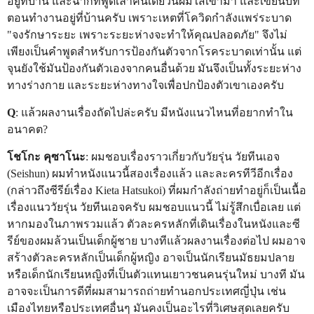
อยู่ที่บ้าน และฉากที่พูดเล่าคนเดียวนี้ผมใส่เข้ามา และเขียนบท
ตอนทำงานอยู่ที่บ้านครับ เพราะเหตที่โควิดกำลังแพร่ระบาด
"จงรักษาระยะ เพราะระยะห่างจะทำให้คุณปลอดภัย" จึงไม่
เพียงเป็นคำพูดสำหรับการป้องกันตัวจากโรคระบาดเท่านั้น แต่
จุนยังใช้มันป้องกันตัวเองจากคนอื่นด้วย มันจึงเป็นทั้งระยะห่าง
ทางร่างกาย และระยะห่างทางใจเพื่อปกป้องตัวเขาเองครับ
Q
: แล้วผลงานเรื่องถัดไปล่ะครับ มีหนังแนวไหนที่อยากทำใน
อนาคต?
โชโกะ คุซาโนะ
: ผมชอบเรื่องราวเกี่ยวกับวัยรุ่น วัยทีนเอจ
(Seishun) ผมทำหนังแนวนี้สองเรื่องแล้ว และละครทีวีอีกเรื่อง
(กล่าวถึงซีรีย์เรื่อง Kieta Hatsukoi) ที่ผมกำลังถ่ายทำอยู่ก็เป็นเนื้อ
เรื่องแนววัยรุ่น วัยทีนเอจครับ ผมชอบแนวนี้ ไม่รู้สึกเบื่อเลย แต่
หากมองในภาพรวมแล้ว ตัวละครหลักที่เดินเรื่องในหนังและซี
รีย์ของผมล้วนเป็นเด็กผู้ชาย บางทีแล้วผลงานเรื่องต่อไป ผมอาจ
สร้างตัวละครหลักเป็นเด็กผู้หญิง อาจเป็นนักเรียนมัธยมปลาย
หรือเด็กนักเรียนหญิงที่เป็นตัวแทนเยาวชนคนรุ่นใหม่ บางที มัน
อาจจะเป็นการดีที่ผมสามารถถ่ายทำนอกประเทศญี่ปุ่น เช่น
เมืองไทยหรือประเทศอื่นๆ มันคงเป็นอะไรที่วิเศษสุดเลยครับ