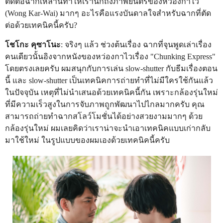
ตัดต่อฉากเหล่านี้ทำให้เรานึกถึงภาพยนตร์ของหว่องกาไว
(Wong Kar-Wai) มากๆ อะไรคือแรงบันดาลใจสำหรับฉากที่ตัด
ต่อด้วยเทคนิคนี้ครับ?
โชโกะ คุซาโนะ
: จริงๆ แล้ว ช่วงต้นเรื่อง ฉากที่จุนพูดเล่าเรื่อง
คนเดียวนั้นอิงจากหนังของหว่องกาไวเรื่อง "Chunking Express"
โดยตรงเลยครับ ผมสนุกกับการเล่น slow-shutter กับธีมเรื่องตอน
นี้ และ slow-shutter เป็นเทคนิคการถ่ายทำที่ไม่มีใครใช้กันแล้ว
ในปัจจุบัน เหตุที่ไม่นำเสนอด้วยเทคนิคนี้กัน เพราะกล้องรุ่นใหม่
ที่มีความเร็วสูงในการจับภาพถูกพัฒนาไปไกลมากครับ คุณ
สามารถถ่ายทำฉากสโลว์โมชั่นได้อย่างสวยงามมากๆ ด้วย
กล้องรุ่นใหม่ ผมเลยคิดว่าเราน่าจะนำเอาเทคนิคแบบเก่ากลับ
มาใช้ใหม่ ในรูปแบบของผมเองด้วยเทคนิคนี้ครับ