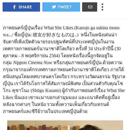
SHARE
TWEET
ภาพยนตร์ญี่ปุ่นเรื่อง What She Likes (Kanojo ga sukina mono
wa.../ ชื่อญี่ปุ่น: 彼女が好きなものは..) หนึ่งในหนังเด่นน่า
จับตาที่เพิ่งเปิดตัวฉายรอบปฐมทัศน์ที่ประเทศญี่ปุ่นในงาน
เทศกาลภาพยนตร์นานาชาติโตเกียว ครั้งที่ 34 ประจำปีนี้ (30
ตุลาคม - 8 พฤศจิกายน 2564) โดยหนังเรื่องนี้ถูกจัดอยู่ใน
กลุ่ม
Nippon Cinema Now
หรือกลุ่มภาพยนตร์ญี่ปุ่น ด้วยความ
กรุณาจากองค์กรเทศกาลภาพยนตร์นานาชาติโตเกียว ภายใต้
สนับสนุนโดยเทศบาลนครโตเกียว กระทรวงวัฒนธรรม รัฐบาล
ญี่ปุ่น เราได้รับโอกาสได้สัมภาษณ์พิเศษ เป็นส่วนตัวกับคุณโช
โกะ คุซาโนะ (Shōgo Kusano) ผู้กำกับภาพยนตร์เรื่อง What She
Likes นั่นเอง เขาจะมาบอกเล่ามุมมอง และแนวคิดที่อยู่เบื้อง
หลังฉากต่างๆ ในหนัง รวมทั้งความเห็นเกี่ยวกับเทรนด์
ภาพยนตร์และซีรีย์วายในประเทศญี่ปุ่นด้วย