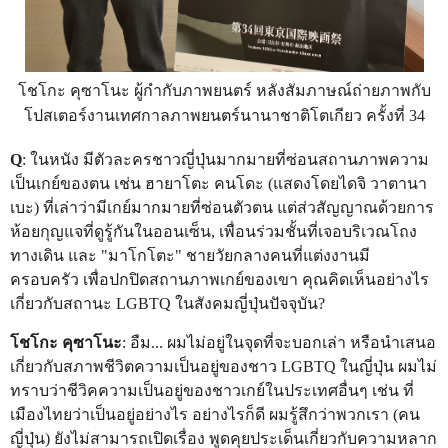
โชโกะ คุซาโนะ ผู้กำกับภาพยนตร์ หลังสัมภาษณ์ถ่ายภาพกับ
โปสเตอร์งานเทศกาลภาพยนตร์นานาชาติโตเกียว ครั้งที่ 34
Q
: ในหนัง มีตัวละครชาวญี่ปุ่นมากมายที่ซ่อนสถานภาพความ
เป็นเกย์ของตน เช่น ฮายาโตะ คนโดะ (แสดงโดยไดจิ วาตานา
เบะ) ที่เล่าว่ามีเกย์มากมายที่ซ่อนตัวตน แต่ส่วสัญญาณด้วยการ
ห้อยกุญแจที่ดูรู้กันในออนเซ็น, เพื่อนร่วมชั้นที่เจอบริเวณโถง
ทางเดิน และ "มาโกโตะ" ชายวัยกลางคนที่แต่งงานมี
ครอบครัว เพื่อปกปิดสถานภาพเกย์ของเขา คุณคิดเห็นอย่างไร
เกี่ยวกับสถานะ LGBTQ ในสังคมญี่ปุ่นปัจจุบัน?
โชโกะ คุซาโนะ
: อืม... ผมไม่อยู่ในจุดที่จะบอกเล่า หรือนำเสนอ
เกี่ยวกับสภาพชีวิตความเป็นอยู่ของชาว LGBTQ ในญี่ปุ่น ผมไม่
ทราบว่าชีวิคความเป็นอยู่ของชาวเกย์ในประเทศอื่นๆ เช่น ที่
เมืองไทยว่าเป็นอยู่อย่างไร อย่างไรก็ดี ผมรู้สึกว่าพวกเรา (คน
ญี่ปุ่น) ยังไม่สามารถเปิดเรื่อง พูดคุยประเด็นเกี่ยวกับความหลาก