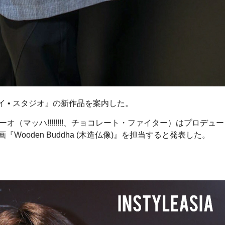
ャイ • スタジオ』の新作品を案内した。
（マッハ!!!!!!!!、チョコレート・ファイター）はプロデュー
Wooden Buddha (木造仏像)』を担当すると発表した。
。