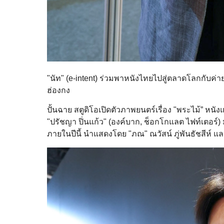
"นัท" (e-intent) ร่วมพาหนังไทยไปสู่ตลาดโลกกับค่า
ฮ่องกง
ปั้นฉาย สตูดิโอเปิดตัวภาพยนตร์เรื่อง "พระไม้” 
"ปรัชญา ปิ่นแก้ว" (องค์บาก, ช็อกโกแลต ไฟท์เตอ
ภายในปีนี้ นำแสดงโดย "ภณ" ณวัสน์ ภู่พันธัชสีห์ และ