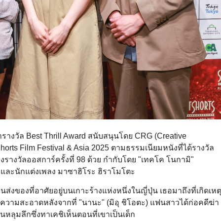
ารางวัล Best Thrill Award สนับสนุนโดย CRG (Creative
rts Film Festival & Asia 2025 ตามธรรมเนียมหนังที่ได้รางวัล
ิงรางวัลออสการ์ครั้งที่ 98 ด้วย กำกับโดย "เทคโค โนกามิ"
ตะ และนักแต่งเพลง มาซาฮิโระ ฮิราโมโตะ
ส่งของที่อาศัยอยู่บนเกาะร้างแห่งหนึ่งในญี่ปุ่น เธอมาถึงที่เกิดเหต
อทำความสะอาดหลังจากที่ "นานะ" (มิอุ ชิโอตะ) แฟนสาวได้ก่อคดีฆ่า
หลุมลึกซึ่งทาเคชิเห็นตอนที่เขาเป็นเด็ก