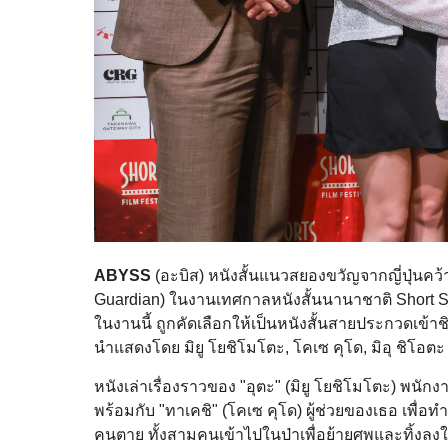
ABYSS
(อะบิส) หนังสั้นแนวสยองขวัญจากญี่ปุ่นคว้
Guardian) ในงานเทศกาลหนังสั้นนานาชาติ Short Sho
ในงานนี้ ถูกคัดเลือกให้เป็นหนังสั้นสายประกวดเข้าช
นำแสดงโดย มิยู โยชิโมโตะ, โคเซ คุโด, มิอุ ชิโอ
หนังเล่าเรื่องราวของ "อุตะ" (มิยู โยชิโมโตะ) พนักงาน
พร้อมกับ "ทาเคชิ" (โคเซ คุโด) ผู้ช่วยของเธอ เพื่
คนตาย ทั้งสามคนเข้าไปในป่าเพื่อย้ายศพและทิ้งลงใน