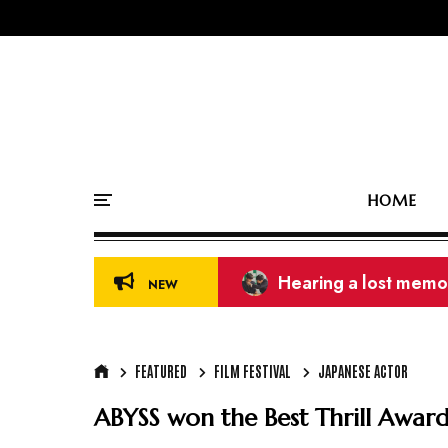
HOME
39th Golden Disc Aw
NEW
FEATURED
FILM FESTIVAL
JAPANESE ACTOR
ABYSS won the Best Thrill Award