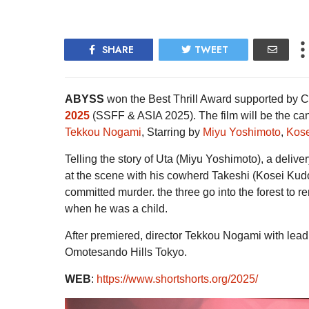
SHARE
TWEET
ABYSS
won the Best Thrill Award supported by 
2025
(SSFF & ASIA 2025). The film will be the c
Tekkou Nogami
, Starring by
Miyu Yoshimoto
,
Kos
Telling the story of Uta (Miyu Yoshimoto), a deliv
at the scene with his cowherd Takeshi (Kosei Kudou
committed murder. the three go into the forest to 
when he was a child.
After premiered, director Tekkou Nogami with lead
Omotesando Hills Tokyo.
WEB
:
https://www.shortshorts.org/2025/