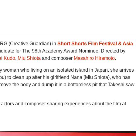
CRG (Creative Guardian) in
Short Shorts Film Festival & Asia
andidate for The 98th Academy Award Nominee. Directed by
ei Kudo
,
Miu Shiota
and composer
Masahiro Hiramoto
.
ery woman who living on an isolated island in Japan, she arrives
) to clean up after his girlfriend Nana (Miu Shiota), who has
remove the body and dump it in a bottomless pit that Takeshi saw
 actors and composer sharing experiences about the film at