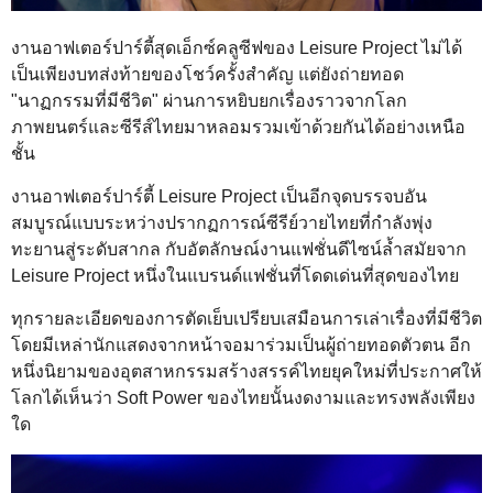
งานอาฟเตอร์ปาร์ตี้สุดเอ็กซ์คลูซีฟของ Leisure Project ไม่ได้
เป็นเพียงบทส่งท้ายของโชว์ครั้งสำคัญ แต่ยังถ่ายทอด
"นาฏกรรมที่มีชีวิต" ผ่านการหยิบยกเรื่องราวจากโลก
ภาพยนตร์และซีรีส์ไทยมาหลอมรวมเข้าด้วยกันได้อย่างเหนือ
ชั้น
งานอาฟเตอร์ปาร์ตี้ Leisure Project เป็นอีกจุดบรรจบอัน
สมบูรณ์แบบระหว่างปรากฏการณ์ซีรีย์วายไทยที่กำลังพุ่ง
ทะยานสู่ระดับสากล กับอัตลักษณ์งานแฟชั่นดีไซน์ล้ำสมัยจาก
Leisure Project หนึ่งในแบรนด์แฟชั่นที่โดดเด่นที่สุดของไทย
ทุกรายละเอียดของการตัดเย็บเปรียบเสมือนการเล่าเรื่องที่มีชีวิต
โดยมีเหล่านักแสดงจากหน้าจอมาร่วมเป็นผู้ถ่ายทอดตัวตน อีก
หนึ่งนิยามของอุตสาหกรรมสร้างสรรค์ไทยยุคใหม่ที่ประกาศให้
โลกได้เห็นว่า Soft Power ของไทยนั้นงดงามและทรงพลังเพียง
ใด