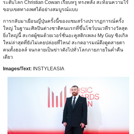
ระดับโลก Christian Cowan เรียบหรู ทรงพลัง สะท้อนความไร้
ขอบเขตทางเพศได้อย่างสมบูรณ์แบบ
การกลับมาเยือนญี่ปุ่นครั้งนี้ของแซมสร้างปรากฏการณ์ครั้ง
ใหญ่ ในฐานะศิลปินต่างชาติคนแรกที่ขึ้นโชว์บนเวทีรางวัลสุด
ยิ่งใหญ่นี้ สะกดผู้ชมด้วยเวอร์ชั่นอะคูสติกเพลง My Guy ซิงเกิล
ใหม่ล่าสุดที่ยังไม่เคยปล่อยที่ไหน! สะกดอารมณ์ดึงดูดสายตา
คนทั้งฮอลล์ จนกลายเป็นข่าวดังไปทั่วโลกภายภายในค่ำคืน
เดียว
Images/Text:
INSTYLEASIA