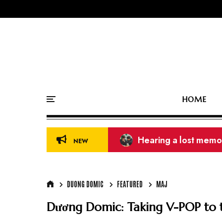
HOME
39th Golden Disc Aw
NEW
DUONG DOMIC
FEATURED
MAJ
Dương Domic: Taking V-POP to 