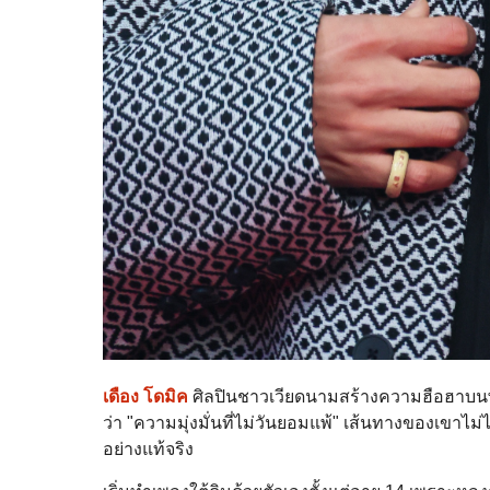
เดือง โดมิค
ศิลปินชาวเวียดนามสร้างความฮือฮา
ว่า "ความมุ่งมั่นที่ไม่วันยอมแพ้" เส้นทางของเขาไ
อย่างแท้จริง