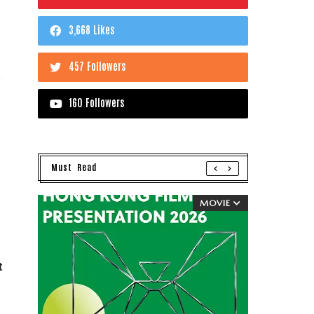
3,668 Likes
457 Followers
160 Followers
Must Read
MOVIE
t