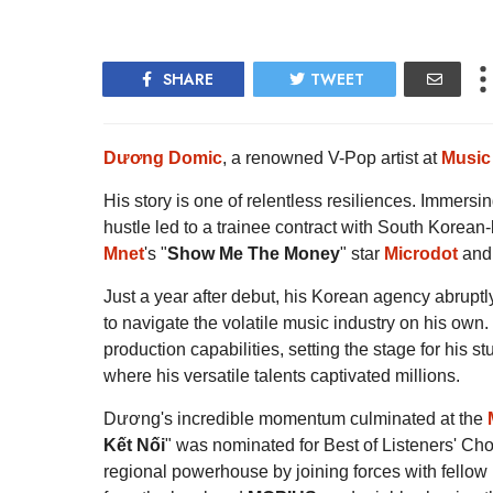
SHARE
TWEET
Dương Domic
, a renowned V-Pop artist at
Music
His story is one of relentless resiliences. Immers
hustle led to a trainee contract with South Korean
Mnet
's "
Show Me The Money
" star
Microdot
and 
Just a year after debut, his Korean agency abruptl
to navigate the volatile music industry on his own
production capabilities, setting the stage for his
where his versatile talents captivated millions.
Dương's incredible momentum culminated at the
Kết Nối
" was nominated for Best of Listeners' Choi
regional powerhouse by joining forces with fellow