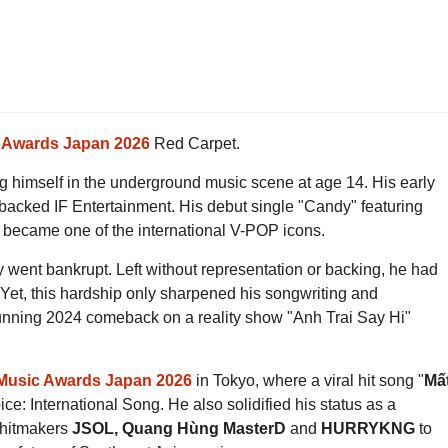
 Awards Japan 2026
Red Carpet.
ing himself in the underground music scene at age 14. His early
-backed IF Entertainment. His debut single "Candy" featuring
became one of the international V-POP icons.
y went bankrupt. Left without representation or backing, he had
. Yet, this hardship only sharpened his songwriting and
 stunning 2024 comeback on a reality show "Anh Trai Say Hi"
Music Awards Japan 2026
in Tokyo, where a viral hit song "
Mấ
ce: International Song. He also solidified his status as a
 hitmakers
JSOL, Quang Hùng MasterD
and
HURRYKNG
to