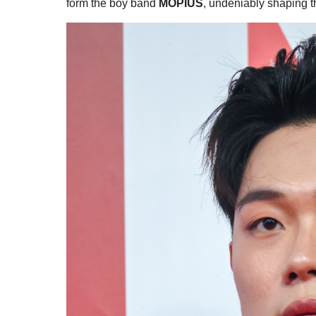
form the boy band
MOPIUS
, undeniably shaping t