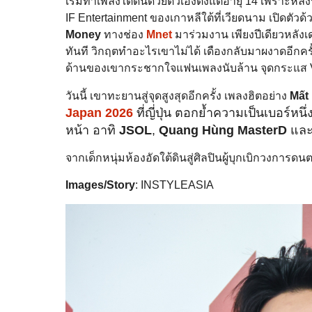
เริ่มทำเพลงใต้ดินด้วยตัวเองตั้งแต่อายุ 14 เพราะ
IF Entertainment ของเกาหลีใต้ที่เวียดนาม เปิดตัวด้
Money
ทางช่อง
Mnet
มาร่วมงาน เพียงปีเดียวหลังเ
ทันที วิกฤตทำอะไรเขาไม่ได้ เดืองกลับมาผงาดอีกคร
ด้านของเขากระชากใจแฟนเพลงนับล้าน จุดกระแส V
วันนี้ เขาทะยานสู่จุดสูงสุดอีกครั้ง เพลงฮิตอย่าง
Mất 
Japan 2026
ที่ญี่ปุ่น ตอกย้ำความเป็นเบอร์ห
หน้า อาทิ
JSOL
,
Quang Hùng MasterD
แล
จากเด็กหนุ่มห้องอัดใต้ดินสู่ศิลปินผู้บุกเบิกวงการดน
Images/Story
: INSTYLEASIA