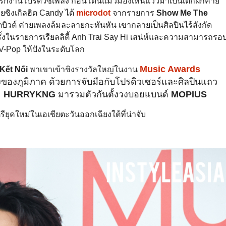
หลงรักงานโปรดิวซ์เพลง ก่อนโดนแมวมองเห็นแววมาเป็นเด็กฝึกค่าย
วยซิงเกิลฮิต Candy ได้
microdot
จากรายการ
Show Me The
ดบิวต์ ค่ายเพลงล้มละลายกะทันหัน เขากลายเป็นศิลปินไร้สังกัด
ั้งในรายการเรียลลิตี้ Anh Trai Say Hi เสน่ห์และความสามารถรอ
-Pop ให้ปังในระดับโลก
Music Awards
Kết Nối
พาเขาเข้าชิงรางวัลใหญ่ในงาน
นึ่งของภูมิภาค ด้วยการจับมือกับโปรดิวเซอร์และศิลปินแถว
ะ
HURRYKNG
มารวมตัวกันตั้งวงบอยแบนด์
MOPIUS
ตรียุคใหม่ในเอเชียตะวันออกเฉียงใต้ที่น่าจับ